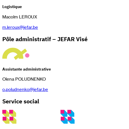
Logistique
Macolm LEROUX
m.leroux@jefar.be
Pôle administratif – JEFAR Visé
Assistante administrative
Olena POLUDNENKO
o.poludnenko@jefar.be
Service social