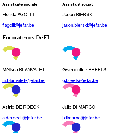
Assistante sociale
Assistant social
Florida AGOLLI
Jason BIERSKI
f.agolli@jefar.be
jason.bierski@jefar.be
Formateurs DéFI
Mélissa BLANVALET
Gwendoline BREELS
m.blanvalet@jefar.be
g.breels@jefar.be
Astrid DE ROECK
Julie DI MARCO
a.deroeck@jefar.be
j.dimarco@jefar.be