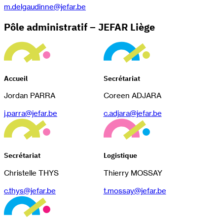
m.delgaudinne@jefar.be
Pôle administratif – JEFAR Liège
Accueil
Secrétariat
Jordan PARRA
Coreen ADJARA
j.parra@jefar.be
c.adjara@jefar.be
Secrétariat
Logistique
Christelle THYS
Thierry MOSSAY
c.thys@jefar.be
t.mossay@jefar.be