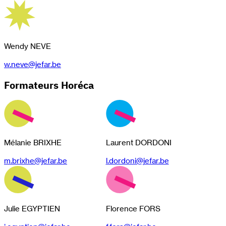
Wendy NEVE
w.neve@jefar.be
Formateurs Horéca
Mélanie BRIXHE
Laurent DORDONI
m.brixhe@jefar.be
l.dordoni@jefar.be
Julie EGYPTIEN
Florence FORS