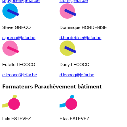
j.egyptien@jefar.be
f.fors@jefar.be
Steve GRECO
Dominique HORDEBISE
s.greco@jefar.be
d.hordebise@jefar.be
Estelle LECOCQ
Dany LECOCQ
e.lecocq@jefar.be
d.lecocq@jefar.be
Formateurs Parachèvement bâtiment
Luis ESTEVEZ
Elias ESTEVEZ