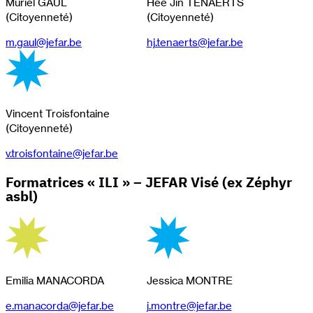
Muriel GAUL
Hee Jin TENAERTS
(Citoyenneté)
(Citoyenneté)
m.gaul@jefar.be
hj.tenaerts@jefar.be
Vincent Troisfontaine
(Citoyenneté)
v.troisfontaine@jefar.be
Formatrices « ILI » – JEFAR Visé (ex Zéphyr
asbl)
Emilia MANACORDA
Jessica MONTRE
e.manacorda@jefar.be
j.montre@jefar.be