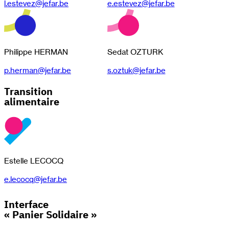
l.estevez@jefar.be
e.estevez@jefar.be
Philippe HERMAN
Sedat OZTURK
p.herman@jefar.be
s.oztuk@jefar.be
Transition
alimentaire
Estelle LECOCQ
e.lecocq@jefar.be
Interface
« Panier Solidaire »