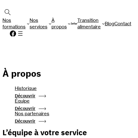
Aller
Rechercher
au
contenu
Nos
Nos
À
Transition
Blog
Contact
formations
services
propos
alimentaire
Facebook
À propos
Historique
Découvrir
Équipe
Découvrir
Nos partenaires
Découvrir
L’équipe à votre service