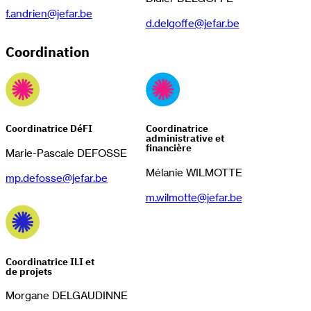
f.andrien@jefar.be
d.delgoffe@jefar.be
Coordination
Coordinatrice DéFI
Coordinatrice
administrative et
financière
Marie-Pascale DEFOSSE
Mélanie WILMOTTE
mp.defosse@jefar.be
m.wilmotte@jefar.be
Coordinatrice ILI et
de projets
Morgane DELGAUDINNE