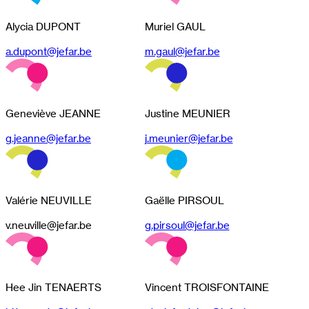
Alycia DUPONT
Muriel GAUL
a.dupont@jefar.be
m.gaul@jefar.be
Geneviève JEANNE
Justine MEUNIER
g.jeanne@jefar.be
j.meunier@jefar.be
Valérie NEUVILLE
Gaëlle PIRSOUL
v.neuville@jefar.be
g.pirsoul@jefar.be
Hee Jin TENAERTS
Vincent TROISFONTAINE