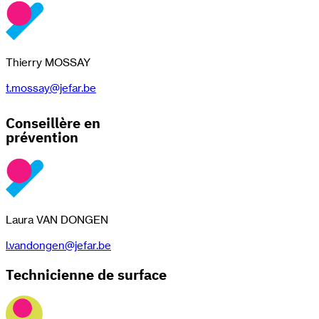
Thierry MOSSAY
t.mossay@jefar.be
Conseillère en
prévention
Laura VAN DONGEN
l.vandongen@jefar.be
Technicienne de surface