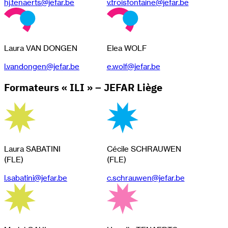
hj.tenaerts@jefar.be
v.troisfontaine@jefar.be
Laura VAN DONGEN
Elea WOLF
l.vandongen@jefar.be
e.wolf@jefar.be
Formateurs « ILI » – JEFAR Liège
Laura SABATINI
Cécile SCHRAUWEN
(FLE)
(FLE)
l.sabatini@jefar.be
c.schrauwen@jefar.be