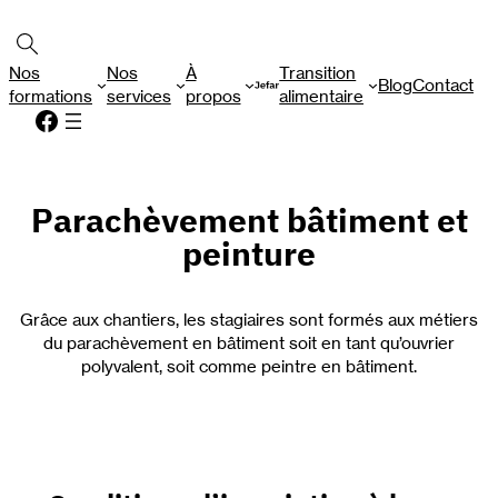
Aller
Rechercher
au
contenu
Nos
Nos
À
Transition
Blog
Contact
formations
services
propos
alimentaire
Facebook
Parachèvement bâtiment et
peinture
Grâce aux chantiers, les stagiaires sont formés aux métiers
du parachèvement en bâtiment soit en tant qu’ouvrier
polyvalent, soit comme peintre en bâtiment.