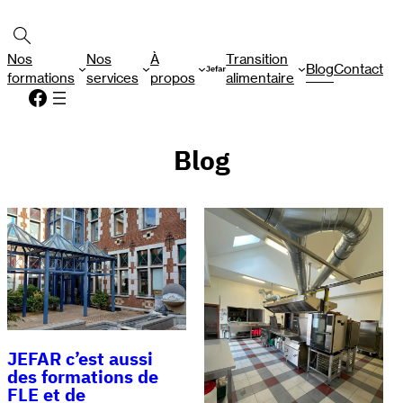
Aller
Rechercher
au
contenu
Nos
Nos
À
Transition
Blog
Contact
formations
services
propos
alimentaire
Facebook
Blog
JEFAR c’est aussi
des formations de
FLE et de